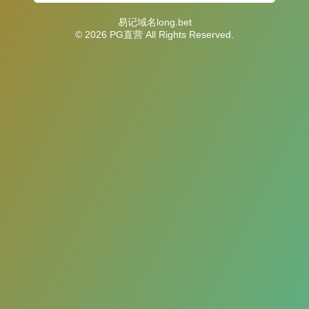
易记域名long.bet
© 2026 PG直营 All Rights Reserved.